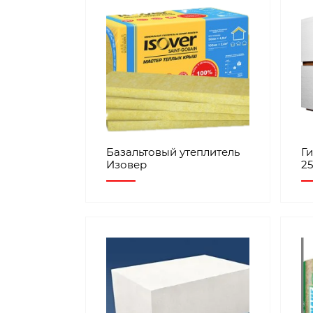
Базальтовый утеплитель
Г
Изовер
25