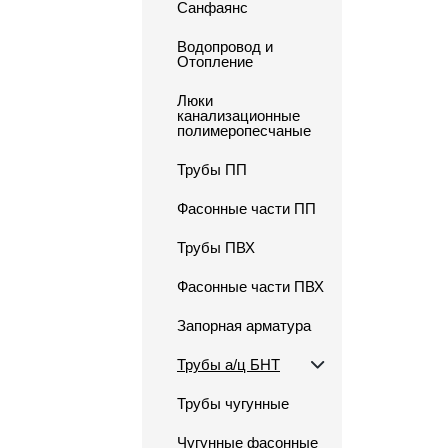
Санфаянс
Водопровод и
Отопление
Люки
канализационные
полимеропесчаные
Трубы ПП
Фасонные части ПП
Трубы ПВХ
Фасонные части ПВХ
Запорная арматура
Трубы а/ц БНТ
Трубы чугунные
Чугунные фасонные