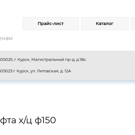
Прайс-лист
Каталог
енам
305025, г. Курск, Магистральный пр-д, д.18к.
305023 г. Курск, ул. Литовская, д. 12А
фта х/ц ф150